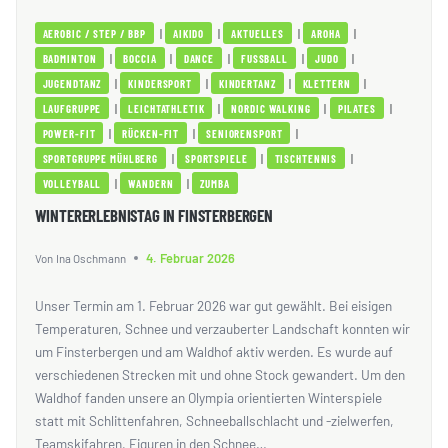
|
|
|
|
AEROBIC / STEP / BBP
AIKIDO
AKTUELLES
AROHA
|
|
|
|
|
BADMINTON
BOCCIA
DANCE
FUSSBALL
JUDO
|
|
|
|
JUGENDTANZ
KINDERSPORT
KINDERTANZ
KLETTERN
|
|
|
|
LAUFGRUPPE
LEICHTATHLETIK
NORDIC WALKING
PILATES
|
|
|
POWER-FIT
RÜCKEN-FIT
SENIORENSPORT
|
|
|
SPORTGRUPPE MÜHLBERG
SPORTSPIELE
TISCHTENNIS
|
|
VOLLEYBALL
WANDERN
ZUMBA
WINTERERLEBNISTAG IN FINSTERBERGEN
4. Februar 2026
Von
Ina Oschmann
Unser Termin am 1. Februar 2026 war gut gewählt. Bei eisigen
Temperaturen, Schnee und verzauberter Landschaft konnten wir
um Finsterbergen und am Waldhof aktiv werden. Es wurde auf
verschiedenen Strecken mit und ohne Stock gewandert. Um den
Waldhof fanden unsere an Olympia orientierten Winterspiele
statt mit Schlittenfahren, Schneeballschlacht und -zielwerfen,
Teamskifahren, Figuren in den Schnee…