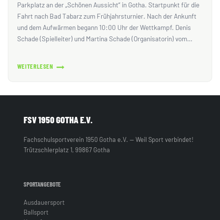
Parkplatz an der „Schönen Aussicht“ in Gotha. Startpunkt für die
Fahrt nach Bad Tabarz zum Frühjahrsturnier. Nach der Ankunft
und dem Aufwärmen begann 10:00 Uhr der Wettkampf. Denis
Schade (Spielleiter) und Martina Schade (Organisatorin) vom…
WEITERLESEN
SPIELBERICHT:
TT-
FREIZEITTURNIER
AM
03.06.2023
FSV 1950 GOTHA E.V.
IN
BAD
Fachschulsportverein 1950 Gotha e.V. — Weil Sport verbindet!
TABARZ
Trützschlerplatz 1, 99867 Gotha
BEIM
TTV-
BAD
SPORTANGEBOTE
TABARZ
1887
Ausdauersport
Ballsport