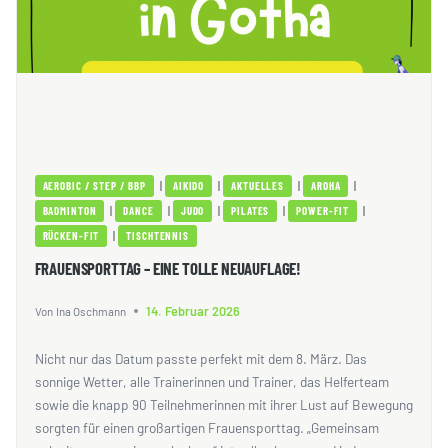
|
|
|
|
AEROBIC / STEP / BBP
AIKIDO
AKTUELLES
AROHA
|
|
|
|
|
BADMINTON
DANCE
JUDO
PILATES
POWER-FIT
|
RÜCKEN-FIT
TISCHTENNIS
FRAUENSPORTTAG – EINE TOLLE NEUAUFLAGE!
14. Februar 2026
Von
Ina Oschmann
Nicht nur das Datum passte perfekt mit dem 8. März. Das
sonnige Wetter, alle Trainerinnen und Trainer, das Helferteam
sowie die knapp 90 Teilnehmerinnen mit ihrer Lust auf Bewegung
sorgten für einen großartigen Frauensporttag. „Gemeinsam