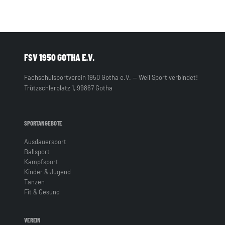
FSV 1950 GOTHA E.V.
Fachschulsportverein 1950 Gotha e.V. — Weil Sport verbindet!
Trützschlerplatz 1, 99867 Gotha
SPORTANGEBOTE
Ausdauersport
Ballsport
Kampfsport
Kinder & Jugend
Tanzen
Fit & Gesund
VEREIN