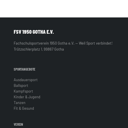
FSV 1950 GOTHA E.V.
Fachschulsportverein 1950 Gotha e.V. — Weil Sport verbindet!
Trützschlerplatz 1, 99867 Gotha
SPORTANGEBOTE
Ausdauersport
Ballsport
Kampfsport
Kinder & Jugend
Tanzen
Fit & Gesund
VEREIN