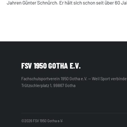
Jahren Günter Schnürch. Er hält sich schon seit über 60 Jah
FSV 1950 GOTHA E.V.
Fachschulsportverein 1950 Gotha e.V. — Weil Sport verbinde
Trützschlerplatz 1, 99867 Gotha
©2026 FSV 1950 Gotha e.V.