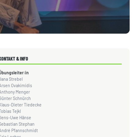
KONTAKT & INFO
Übungsleiter:in
Jana Strebel
Arsen Ovakimidis
Anthony Menger
Günter Schnürch
Klaus-Dieter Tiedecke
Tobias Tejkl
Jens-Uwe Hänse
Sebastian Stephan
André Pfannschmidt
Eric Locher