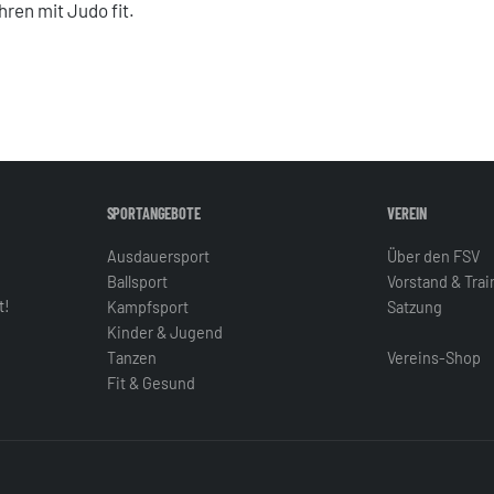
ren mit Judo fit.
SPORTANGEBOTE
VEREIN
Ausdauersport
Über den FSV
Ballsport
Vorstand & Tra
t!
Kampfsport
Satzung
Kinder & Jugend
Tanzen
Vereins-Shop
Fit & Gesund