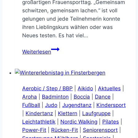
großartigen Frauensporttag. „Gemeinsam
schwitzen, gemeinsam lachen.“ ist voll
gelungen und jede Teilnehmerin konnte
ihren Lieblingskurs wählen oder was
Neues testen. Es hat viel…
Frauensporttag
Weiterlesen
–
eine
tolle
Neuauflage!
Aerobic / Step / BBP
|
Aikido
|
Aktuelles
|
Aroha
|
Badminton
|
Boccia
|
Dance
|
Fußball
|
Judo
|
Jugendtanz
|
Kindersport
|
Kindertanz
|
Klettern
|
Laufgruppe
|
Leichtathletik
|
Nordic Walking
|
Pilates
|
Power-Fit
|
Rücken-Fit
|
Seniorensport
|