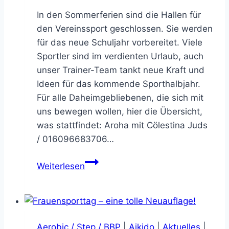
In den Sommerferien sind die Hallen für
den Vereinssport geschlossen. Sie werden
für das neue Schuljahr vorbereitet. Viele
Sportler sind im verdienten Urlaub, auch
unser Trainer-Team tankt neue Kraft und
Ideen für das kommende Sporthalbjahr.
Für alle Daheimgebliebenen, die sich mit
uns bewegen wollen, hier die Übersicht,
was stattfindet: Aroha mit Cölestina Juds
/ 016096683706…
Sport
Weiterlesen
in
den
Sommerferien
vom
Aerobic / Step / BBP
|
Aikido
|
Aktuelles
|