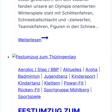
fanden unsere an Olympia orientierten
Winterspiele statt mit Schlittenfahren,
Schneeballschlacht und -zielwerfen,
Teamskifahren, Figuren in den Schnee…
Wintererlebnistag
Weiterlesen
in
Finsterbergen
Aerobic / Step / BBP
|
Aktuelles
|
Aroha
|
Badminton
|
Jugendtanz
|
Kindersport
|
Kindertanz
|
Klettern
|
Power-Fit
|
Rücken-Fit
|
Sportgruppe Mühlberg
|
Sportspiele
FESTUMZUG ZUM