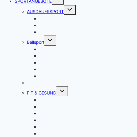
SPORTANGEBOTE
umschalten
Untermenü
AUSDAUERSPORT
umschalten
LAUFGRUPPE
NORDIC WALKING
WANDERN
Untermenü
Ballsport
umschalten
BADMINTON
BOCCIA
FUßBALL
TISCHTENNIS
VOLLEYBALL
BOGENSPORT
Untermenü
FIT & GESUND
umschalten
AEROBIC / STEP / BBP
AROHA
DANCE
PILATES
POWER-FIT
RÜCKEN-FIT