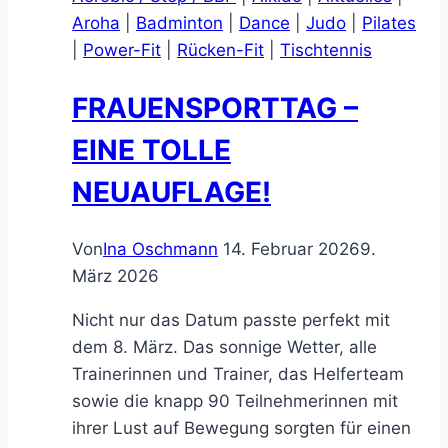
04.
Aroha
|
Badminton
|
Dance
|
Judo
|
Pilates
Juli
|
Power-Fit
|
Rücken-Fit
|
Tischtennis
bis
14.
FRAUENSPORTTAG –
August
2026
EINE TOLLE
NEUAUFLAGE!
Von
Ina Oschmann
14. Februar 2026
9.
März 2026
Nicht nur das Datum passte perfekt mit
dem 8. März. Das sonnige Wetter, alle
Trainerinnen und Trainer, das Helferteam
sowie die knapp 90 Teilnehmerinnen mit
ihrer Lust auf Bewegung sorgten für einen