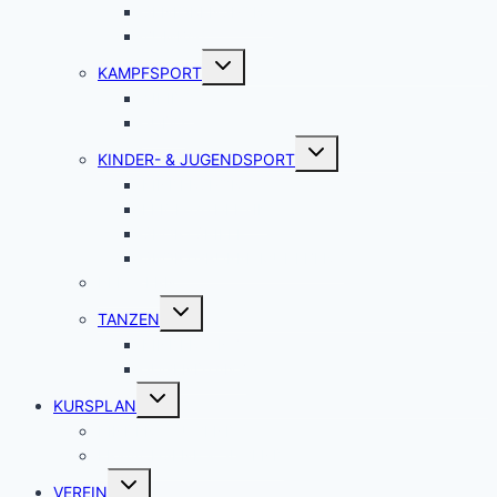
SENIORENSPORT
ZUMBA®
Untermenü
KAMPFSPORT
umschalten
AIKIDO
JUDO
Untermenü
KINDER- & JUGENDSPORT
umschalten
KINDERSPORT
LEICHTATHLETIK
SPORTSPIELE
SPORTGRUPPE MÜHLBERG
KLETTERN
Untermenü
TANZEN
umschalten
KINDERTANZ
JUGENDTANZ
Untermenü
KURSPLAN
umschalten
KINDER & JUGEND
ERWACHSENE & JUGEND
Untermenü
VEREIN
umschalten