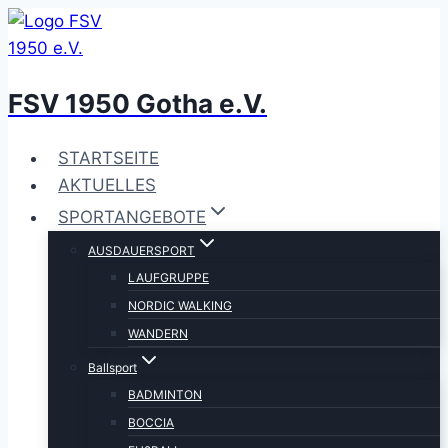
Zum
Inhalt
springen
FSV 1950 Gotha e.V.
STARTSEITE
AKTUELLES
SPORTANGEBOTE
AUSDAUERSPORT
LAUFGRUPPE
NORDIC WALKING
WANDERN
Ballsport
BADMINTON
BOCCIA