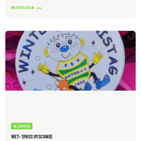
WEITERLESEN
SIEG
UND
NIEDERLAGE
FÜR
DIE
1.
VOLLEYBALL
DAMENMANNSCHAFT
ALLGEMEIN
WET- SPASS IM SCHNEE