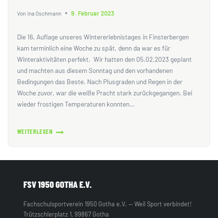
9. Februar 2023
Von
Ina Oschmann
Die 16. Auflage unseres Wintererlebnistages in Finsterbergen
kam terminlich eine Woche zu spät, denn da war es für
Winteraktivitäten perfekt. Wir hatten den 05.02.2023 geplant
und machten aus diesem Sonntag und den vorhandenen
Bedingungen das Beste. Nach Plusgraden und Regen in der
Woche zuvor, war die weiße Pracht stark zurückgegangen. Bei
wieder frostigen Temperaturen konnten…
WEITERLESEN
WET-
SPASS I
M S
CHNEE
FSV 1950 GOTHA E.V.
Fachschulsportverein 1950 Gotha e.V. — Weil Sport verbindet!
Trützschlerplatz 1, 99867 Gotha