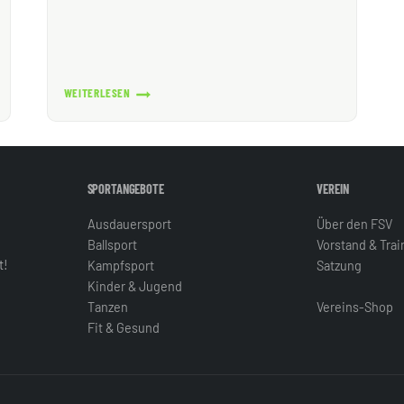
WEITERLESEN
ERLEBNISLAUF
IM
AUGUST
SPORTANGEBOTE
VEREIN
Ausdauersport
Über den FSV
Ballsport
Vorstand & Tra
t!
Kampfsport
Satzung
Kinder & Jugend
Tanzen
Vereins-Shop
Fit & Gesund