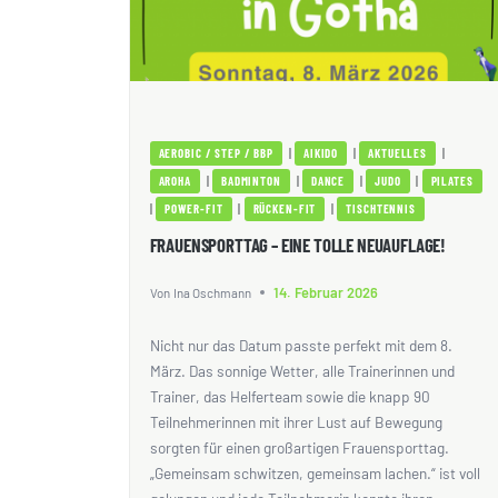
|
|
|
AEROBIC / STEP / BBP
AIKIDO
AKTUELLES
|
|
|
|
AROHA
BADMINTON
DANCE
JUDO
PILATES
|
|
|
POWER-FIT
RÜCKEN-FIT
TISCHTENNIS
FRAUENSPORTTAG – EINE TOLLE NEUAUFLAGE!
14. Februar 2026
Von
Ina Oschmann
Nicht nur das Datum passte perfekt mit dem 8.
März. Das sonnige Wetter, alle Trainerinnen und
Trainer, das Helferteam sowie die knapp 90
Teilnehmerinnen mit ihrer Lust auf Bewegung
sorgten für einen großartigen Frauensporttag.
„Gemeinsam schwitzen, gemeinsam lachen.“ ist voll