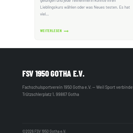
gelungen und jede Teilnehmerin konnte ihren
Lieblingskurs wählen oder was Neues testen. Es hat
viel…
WEITERLESEN
FRAUENSPORTTAG
–
EINE
TOLLE
NEUAUFLAGE!
FSV 1950 GOTHA E.V.
Fachschulsportverein 1950 Gotha e.V. — Weil Sport verbinde
Trützschlerplatz 1, 99867 Gotha
©2026 FSV 1950 Gotha e.V.