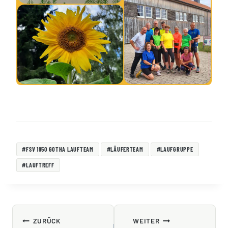
Schlagworte:
#
FSV 1950 GOTHA LAUFTEAM
#
LÄUFERTEAM
#
LAUFGRUPPE
#
LAUFTREFF
BEITRAGSNAVIGATION
ZURÜCK
WEITER