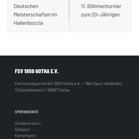
Deutschen
11. Böhmenturnier
Meisterschaften im
zum 20-Jährigen
Hallenboccia
FSV 1950 GOTHA E.V.
Fachschulsportverein 1950 Gotha e.V. — Weil Sport verbindet!
Trützschlerplatz 1, 99867 Gotha
SPORTANGEBOTE
Ausdauersport
Ballsport
Kampfsport