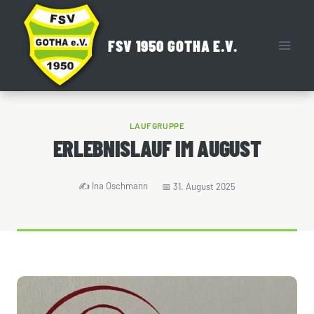
Zum
Inhalt
FSV 1950 GOTHA E.V.
springen
LAUFGRUPPE
ERLEBNISLAUF IM AUGUST
Ina Oschmann
31. August 2025