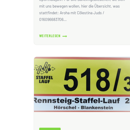
mit uns bewegen wollen, hier die Übersicht, was
stattfindet: Aroha mit Cölestina Juds /
016096683706…
WEITERLESEN
SPORT
IN
DEN
SOMMERFERIEN
VOM
04.
JULI
BIS
14.
AUGUST
2026