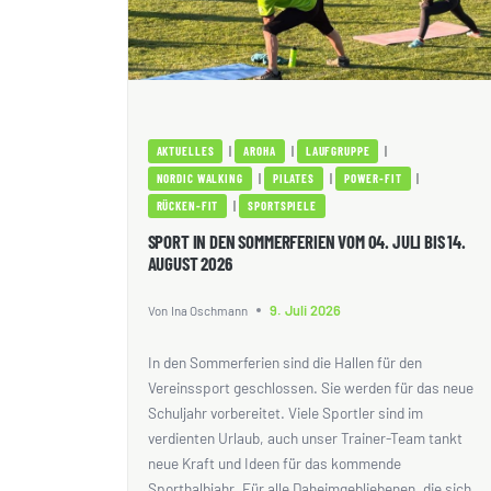
|
|
|
AKTUELLES
AROHA
LAUFGRUPPE
|
|
|
NORDIC WALKING
PILATES
POWER-FIT
|
RÜCKEN-FIT
SPORTSPIELE
SPORT IN DEN SOMMERFERIEN VOM 04. JULI BIS 14.
AUGUST 2026
9. Juli 2026
Von
Ina Oschmann
In den Sommerferien sind die Hallen für den
Vereinssport geschlossen. Sie werden für das neue
Schuljahr vorbereitet. Viele Sportler sind im
verdienten Urlaub, auch unser Trainer-Team tankt
neue Kraft und Ideen für das kommende
Sporthalbjahr. Für alle Daheimgebliebenen, die sich