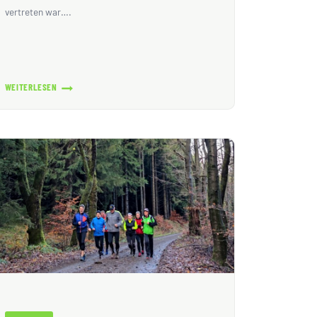
vertreten war….
WEITERLESEN
REGE
TEILNAHME
AM
14.
DREI-
KIRCHEN-
NEUJAHRSLAUFLAUF