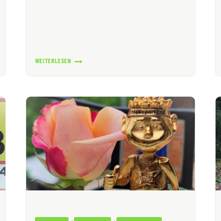
WEITERLESEN
ERLEBNISLAUF
IM
AUGUST