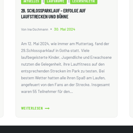
|
|
AKTUELLES
LAUFGRUPPE
LEICHTATHLETIK
29. SCHLOSSPARKLAUF – ERFOLGE AUF
LAUFSTRECKEN UND BÜHNE
30. Mai 2024
Von
Ina Oschmann
Am 12. Mai 2024, wie immer am Muttertag, fand der
29.Schlossparklauf in Gotha statt. Viele
laufbegeisterte Kinder, Jugendliche und Erwachsene
nutzten die Gelegenheit, ihre Lauffitness auf den
entsprechenden Strecken im Park zu testen. Bei
bestem Wetter hatten alle ihren Spaß am Laufen,
angefeuert von den Fans an der Strecke. Insgesamt
waren 55 Teilnehmer für den…
WEITERLESEN
29.
SCHLOSSPARKLAUF
–
ERFOLGE