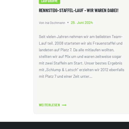
LAUFGRUPPE
RENNSTEIG-STAFFEL-LAUF – WIR WAREN DABEI!
25. Juni 2024
Von
Ina Oschmann
Seit vielen Jahren nehmen wir am beliebten Team-
Lauf teil. 2008 starteten wir als Frauenstaffel und
landeten auf Platz 7. Da alle mitlaufen wollten,
stellten wir auf Mix um und waren zeitweise sogar
mit zwei Staffeln am Start. Unser bestes Ergebnis
mit „Schlump & Latsch“ erzielten wir 2012 ebenfalls
mit Platz 7 und einer Zeit unter…
WEITERLESEN
RENNSTEIG-
STAFFEL-
LAUF
–