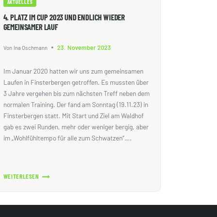
AKTUELLES
4. PLATZ IM CUP 2023 UND ENDLICH WIEDER
GEMEINSAMER LAUF
23. November 2023
Von
Ina Oschmann
Im Januar 2020 hatten wir uns zum gemeinsamen
Laufen in Finsterbergen getroffen. Es mussten über
3 Jahre vergehen bis zum nächsten Treff neben dem
normalen Training. Der fand am Sonntag (19.11.23) in
Finsterbergen statt. Mit Start und Ziel am Waldhof
gab es zwei Runden, mehr oder weniger bergig, aber
im „Wohlfühltempo für alle zum Schwatzen“….
WEITERLESEN
4.
PLATZ
IM
CUP