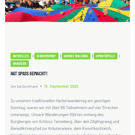
|
|
|
|
AKTUELLES
KINDERSPORT
NORDIC WALKING
SPORTSPIELE
WANDERN
HAT SPASS GEMACHT!
15. September 2025
Von
Ina Oschmann
Zu unserem traditionellen Herbstwandertag am gestrigen
Sonntag, waren wir mit über 80 Teilnehmern auf vier Strecken
unterwegs. Unsere Wanderungen führten entlang des
Burgberges von Schloss Tenneberg, über den Zöglingsweg und
Benediktinerpfad zur Kräuterwiese, dem Komstkochteich,