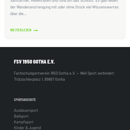
Samtärmel, Hexenrasen und rund um das Schloss. Es gab neben
der Wanderanstrengung mit oder ohne Stock viel Wissenswertes
über die…
WEITERLESEN
HAT
SPASS G
EMACHT!
FSV 1950 GOTHA E.V.
Fachschulsportverein 1950 Gotha e.V. — Weil Sport verbindet!
Trützschlerplatz 1, 99867 Gotha
SPORTANGEBOTE
Ausdauersport
Ballsport
Kampfsport
Kinder & Jugend