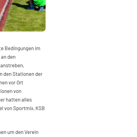
kte Bedingungen im
 an den
 anstreben,
an den Stationen der
hnen vor Ort
tionen von
er hatten alles
iel von Sportmix, KSB
men um den Verein