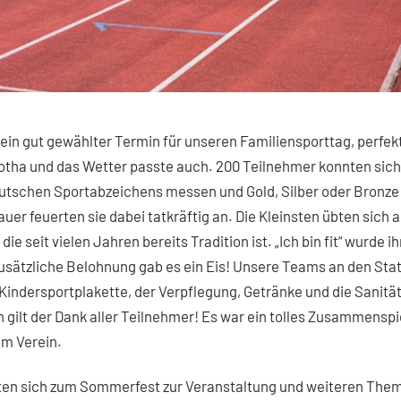
 ein gut gewählter Termin für unseren Familiensporttag, perfe
otha und das Wetter passte auch. 200 Teilnehmer konnten sich
tschen Sportabzeichens messen und Gold, Silber oder Bronze
er feuerten sie dabei tatkräftig an. Die Kleinsten übten sich 
ie seit vielen Jahren bereits Tradition ist. „Ich bin fit“ wurde i
usätzliche Belohnung gab es ein Eis! Unsere Teams an den Sta
indersportplakette, der Verpflegung, Getränke und die Sanität
en gilt der Dank aller Teilnehmer! Es war ein tolles Zusammensp
m Verein.
ten sich zum Sommerfest zur Veranstaltung und weiteren The