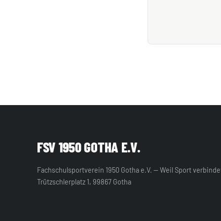
FSV 1950 GOTHA E.V.
Fachschulsportverein 1950 Gotha e.V. — Weil Sport verbinde
Trützschlerplatz 1, 99867 Gotha