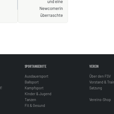
und eine
Newcomerin
überraschte
SPORTANGEBOTE
VEREIN
Ausdauersport
Über den FSV
Ballsport
Vorstand & Tra
t!
Kampfsport
Satzung
Kinder & Jugend
Tanzen
Vereins-Shop
Fit & Gesund