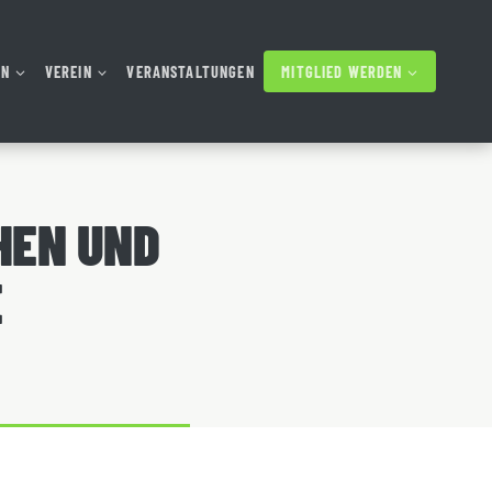
AN
VEREIN
VERANSTALTUNGEN
MITGLIED WERDEN
HEN UND
E