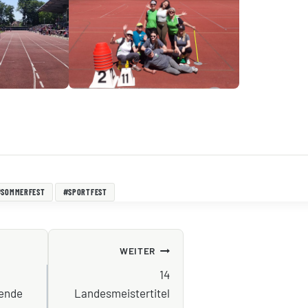
#
SOMMERFEST
#
SPORTFEST
NAVIGATION
WEITER
14
ende
Landesmeistertitel