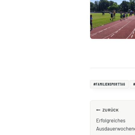
Schlagworte:
#
FAMILIENSPORTTAG
BEITRAGS
ZURÜCK
Erfolgreiches
Ausdauerwochen