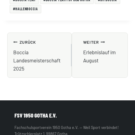
#
HALLENBOCCIA
BEITRAGSNAVIGATION
ZURÜCK
WEITER
Boccia
Erlebnislauf im
Landesmeisterschaft
August
2025
FSV 1950 GOTHA E.V.
Fachschulsportverein 1950 Gotha e.V. — Weil Sport verbindet!
Trützschlerplatz 1, 99867 Gotha