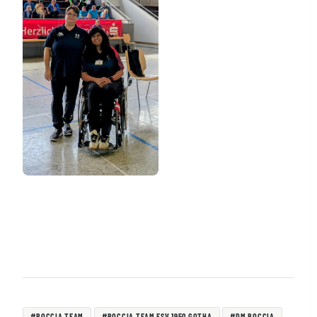
Schlagworte:
#
BOCCIA TEAM
#
BOCCIA TEAM FSV 1950 GOTHA
#
DM BOCCIA