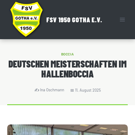
Zum
Inhalt
FSV 1950 GOTHA E.V.
springen
BOCCIA
DEUTSCHEN MEISTERSCHAFTEN IM
HALLENBOCCIA
Ina Oschmann
11. August 2025