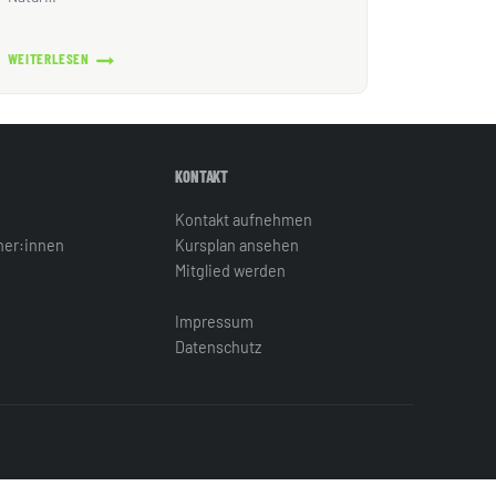
WEITERLESEN
SCHULJAHRESABSCHLUSS
AN
DER
MÜHLBURG
KONTAKT
Kontakt aufnehmen
iner:innen
Kursplan ansehen
Mitglied werden
Impressum
Datenschutz