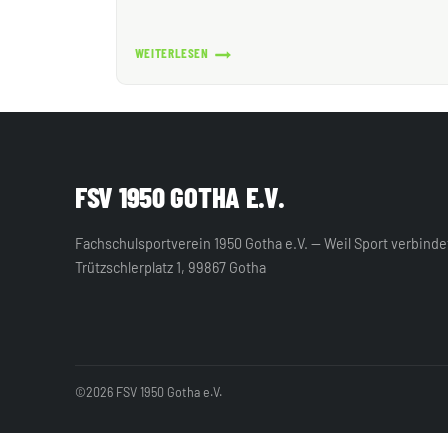
WEITERLESEN
KARNEVAL
IN
MÜHLBERG
FSV 1950 GOTHA E.V.
Fachschulsportverein 1950 Gotha e.V. — Weil Sport verbinde
Trützschlerplatz 1, 99867 Gotha
©2026 FSV 1950 Gotha e.V.
WordPress Cookie Hinweis von Real Cookie Banner