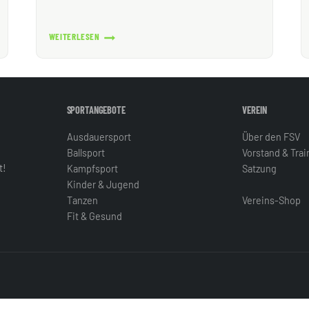
WEITERLESEN
FRÜHJAHRSPUTZ
MÜHLBERG
SPORTANGEBOTE
VEREIN
Ausdauersport
Über den FSV
Ballsport
Vorstand & Tra
t!
Kampfsport
Satzung
Kinder & Jugend
Tanzen
Vereins-Shop
Fit & Gesund