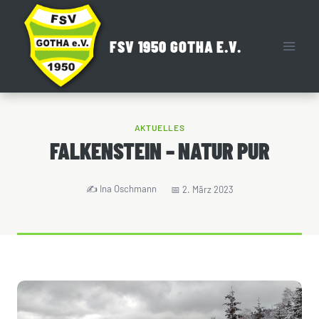
Zum
Inhalt
FSV 1950 GOTHA E.V.
springen
AKTUELLES
FALKENSTEIN – NATUR PUR
Ina Oschmann
2. März 2023