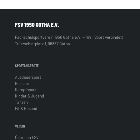
FSV 1950 GOTHA E.V.
Fachschulsportverein 1950 Gotha e.V. — Weil Sport verbindet!
Trützschlerplatz 1, 99867 Gotha
SPORTANGEBOTE
Ausdauersport
Ballsport
Kampfsport
Kinder & Jugend
Tanzen
Fit & Gesund
VEREIN
Über den FSV