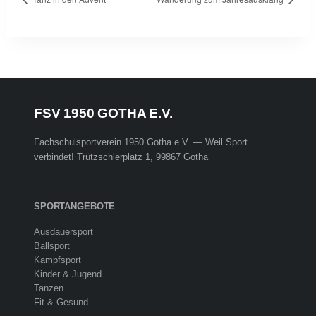
FSV 1950 GOTHA E.V.
Fachschulsportverein 1950 Gotha e.V. — Weil Sport
verbindet! Trützschlerplatz 1, 99867 Gotha
SPORTANGEBOTE
Ausdauersport
Ballsport
Kampfsport
Kinder & Jugend
Tanzen
Fit & Gesund