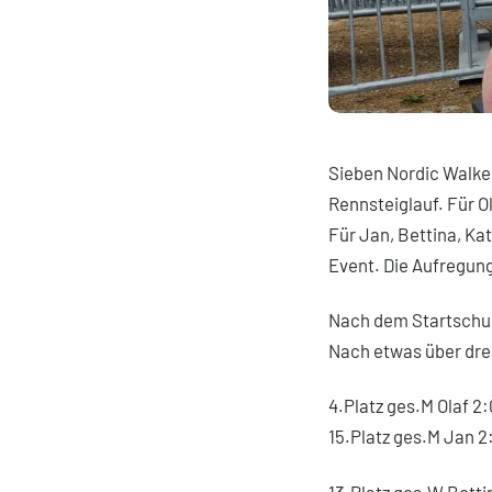
Sieben Nordic Walke
Rennsteiglauf. Für Ol
Für Jan, Bettina, Ka
Event. Die Aufregung
Nach dem Startschus
Nach etwas über drei
4.Platz ges.M Olaf 2
15.Platz ges.M Jan 2
13.Platz ges.W Betti