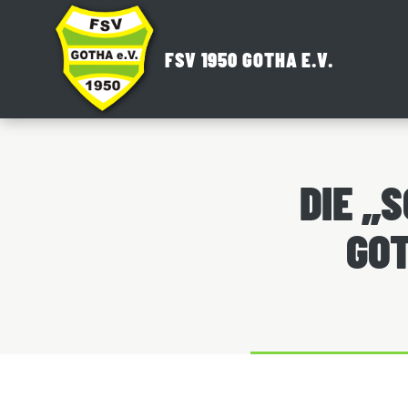
Zum
Inhalt
FSV 1950 GOTHA E.V.
springen
DIE „
GOT