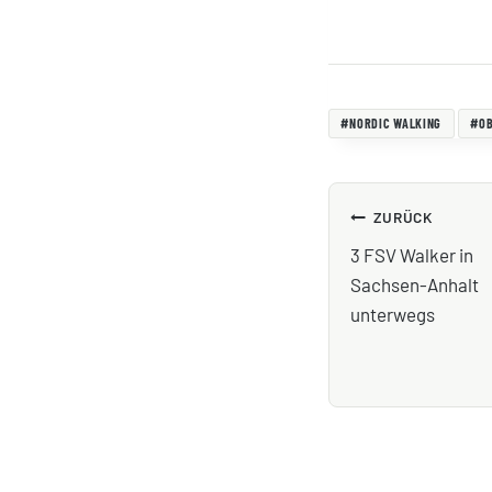
Schlagworte:
#
NORDIC WALKING
#
O
BEITRAGS
ZURÜCK
3 FSV Walker in
Sachsen-Anhalt
unterwegs