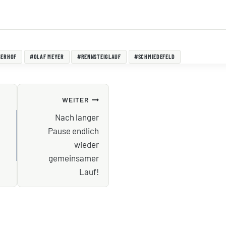
BERHOF
#
OLAF MEYER
#
RENNSTEIGLAUF
#
SCHMIEDEFELD
NAVIGATION
WEITER
Nach langer
Pause endlich
wieder
gemeinsamer
Lauf!