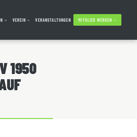
AN
VEREIN
VERANSTALTUNGEN
MITGLIED WERDEN
V 1950
LAUF