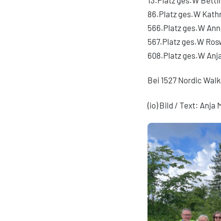
86.Platz ges.W Kathr
566.Platz ges.W Ann
567.Platz ges.W Ros
608.Platz ges.W Anja
Bei 1527 Nordic Walke
(io) Bild / Text: Anja