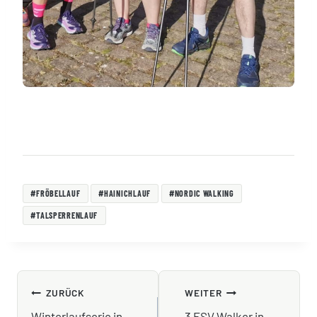
Schlagworte:
#
FRÖBELLAUF
#
HAINICHLAUF
#
NORDIC WALKING
#
TALSPERRENLAUF
BEITRAGSNAVIGATION
ZURÜCK
WEITER
Winterlaufserie in
3 FSV Walker in