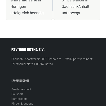
Heringen
Sachsen-Anhalt
erfolgreich beendet
unterwegs
FSV 1950 GOTHA E.V.
Fachschulsportverein 1950 Gotha e.V. — Weil Sport verbindet!
Trützschlerplatz 1, 99867 Gotha
SPORTANGEBOTE
Ausdauersport
Ballsport
Kampfsport
Kinder & Jugend