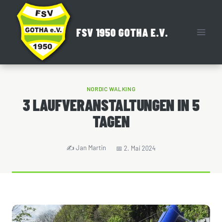
Zum
Inhalt
FSV 1950 GOTHA E.V.
springen
NORDIC WALKING
3 LAUFVERANSTALTUNGEN IN 5
TAGEN
Jan Martin
2. Mai 2024