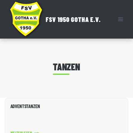
Zum
Inhalt
FSV 1950 GOTHA E.V.
springen
TANZEN
ADVENTSTANZEN
WEITERLESEN