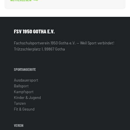
ADVENTSTANZEN
FSV 1950 GOTHA E.V.
Fachschulsportverein 1950 Gotha e.V. — Weil Sport verbindet!
Trützschlerplatz 1, 99867 Gotha
SPORTANGEBOTE
Ausdauersport
Ballsport
Kampfsport
Kinder & Jugend
Tanzen
Fit & Gesund
VEREIN