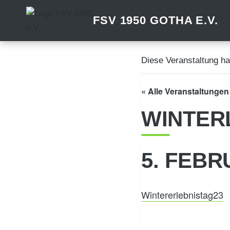
Zum
FSV 1950 GOTHA E.V.
Inhalt
springen
Diese Veranstaltung hat
« Alle Veranstaltungen
WINTER
5. FEBR
Wintererlebnistag23