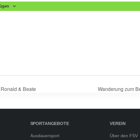
fügen
 Ronald & Beate
Wanderung zum Be
SPORTANGEBOTE
VEREIN
Ausdauersport
Über den FSV